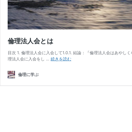
倫理法人会とは
目次 1. 倫理法人会に入会して1.0.1. 結論：『倫理法人会はあやし
倫
理法人会に入会をし …
続きを読む
理
法
倫理に学ぶ
人
会
と
は