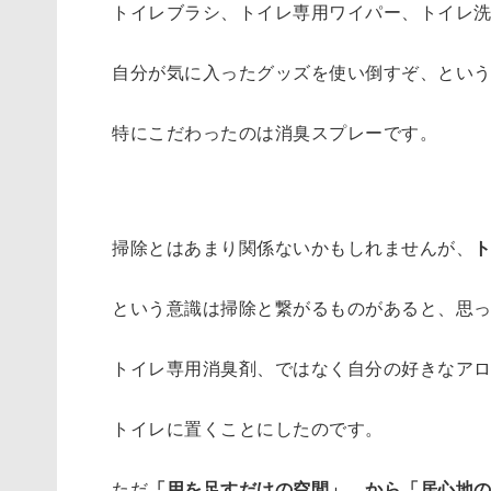
トイレブラシ、トイレ専用ワイパー、トイレ
の
た
自分が気に入ったグッズを使い倒すぞ、とい
め
に
特にこだわったのは消臭スプレーです。
掃
除
を
毎
掃除とはあまり関係ないかもしれませんが、
日
の
という意識は掃除と繋がるものがあると、思
ル
ー
トイレ専用消臭剤、ではなく自分の好きなア
テ
ィ
トイレに置くことにしたのです。
ン
ワ
ただ
「用を足すだけの空間」、から「居心地