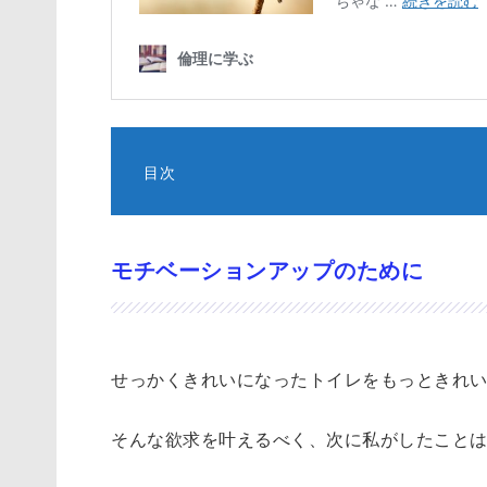
目次
モ
チ
ベ
モチベーションアップのために
ー
シ
ョ
せっかくきれいになったトイレをもっときれ
ン
ア
そんな欲求を叶えるべく、次に私がしたこと
ッ
プ