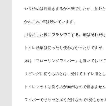
ら
やり始めは長続きするか不安でしたが、意外
1
日
かれこれ1年は続いています。
3
分
用を足した後に
ブラシでこする。朝はそれだ
の
掃
トイレ洗剤は使ったり使わなかったりですが
除
床は「フローリングワイパー」を置いておい
リビングに使うものとは、分けてトイレ用と
トイレマットは洗うのが面倒なので置きませ
ワイパーでササッと拭くだけなので1分もかか