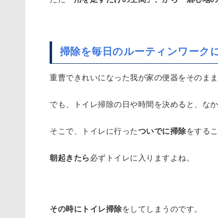
ー
ク
に
何
掃除を毎日のルーティンワーク
も
し
重曹できれいになった我が家の便器をそのま
な
い
でも、トイレ掃除の日や時間を決めると、な
で
放
そこで、トイレに行った
ついでに掃除
をする
っ
て
朝起きたら
必ずトイレに入りますよね。
お
く
、
その時にトイレ掃除
をしてしまうのです。
か