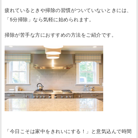
す
疲れているときや掃除の習慣がついていないときには、
め
「5分掃除」なら気軽に始められます。
「
5
掃除が苦手な方におすすめの方法をご紹介です。
分
掃
除
」
の
4
ス
テ
ッ
プ
（
「今日こそは家中をきれいにする！」と意気込んで時間
1