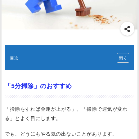
目次
「
5
分
「5分掃除」のおすすめ
掃
除
「掃除をすれば金運が上がる」、「掃除で運気が変わ
」
の
る」とよく目にします。
お
でも、どうにもやる気の出ないことがあります。
す