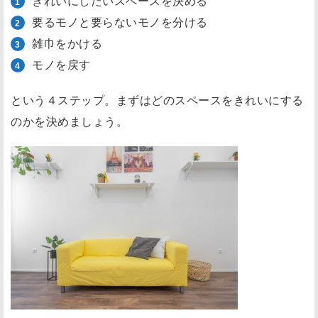
きれいにしたいスペースを決める
（
要るモノと要らないモノを分ける
2
雑巾をかける
）
モノを戻す
モ
ノ
という４ステップ。まずはどのスペースをきれいにする
の
のかを決めましょう。
分
別
。
要
る
と
要
ら
な
い