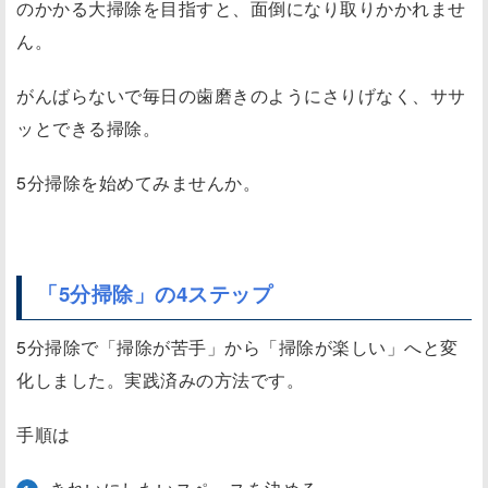
のかかる大掃除を目指すと、面倒になり取りかかれませ
）
ん。
き
れ
がんばらないで毎日の歯磨きのようにさりげなく、ササ
い
ッとできる掃除。
に
し
5分掃除を始めてみませんか。
た
い
ス
ペ
「5分掃除」の4ステップ
ー
5分掃除で「掃除が苦手」から「掃除が楽しい」へと変
ス
化しました。実践済みの方法です。
を
決
手順は
め
る