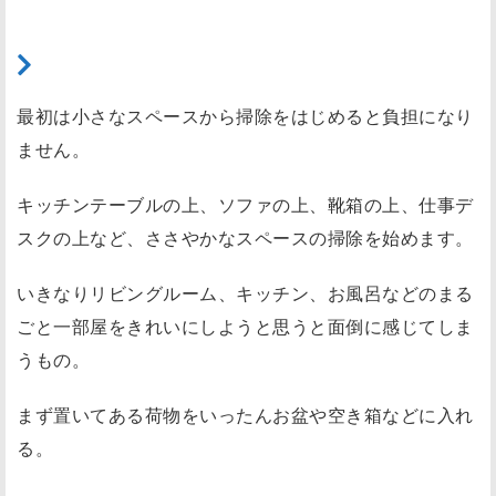
（
3
（1）きれいにしたいスペースを決める
）
雑
最初は小さなスペースから掃除をはじめると負担になり
巾
ません。
を
か
キッチンテーブルの上、ソファの上、靴箱の上、仕事デ
け
スクの上など、ささやかなスペースの掃除を始めます。
る
いきなりリビングルーム、キッチン、お風呂などのまる
（
4
ごと一部屋をきれいにしようと思うと面倒に感じてしま
）
うもの。
モ
まず置いてある荷物をいったんお盆や空き箱などに入れ
ノ
る。
を
戻