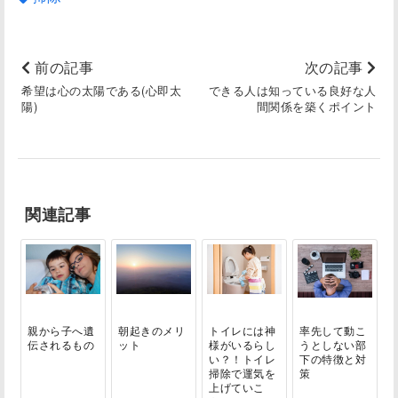
前の記事
次の記事
希望は心の太陽である(心即太
できる人は知っている良好な人
陽)
間関係を築くポイント
関連記事
親から子へ遺
朝起きのメリ
トイレには神
率先して動こ
伝されるもの
ット
様がいるらし
うとしない部
い？！トイレ
下の特徴と対
掃除で運気を
策
上げていこ