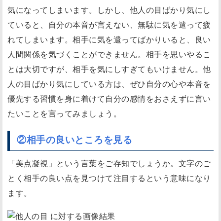
気になってしまいます。しかし、他人の目ばかり気にし
こ
ていると、自分の本音が言えない、無駄に気を遣って疲
ろ
れてしまいます。相手に気を遣ってばかりいると、良い
を
見
人間関係を気づくことができません。相手を思いやるこ
る
とは大切ですが、相手を気にしすぎてもいけません。他
③
人の目ばかり気にしている方は、ぜひ自分の心や本音を
人
優先する習慣を身に着けて自分の感情をおさえずに言い
に
たいことを言ってみましょう。
好
か
②相手の良いところを見る
れ
「美点凝視」という言葉をご存知でしょうか。文字のご
よ
う
とく相手の良い点を見つけて注目するという意味になり
と
ます。
し
な