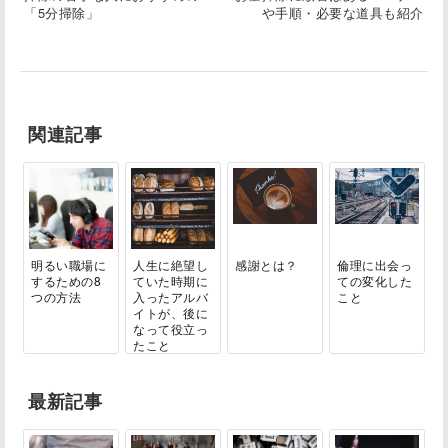
「5分掃除」
や手順・必要な道具も紹介
関連記事
明るい職場に
人生に絶望し
感謝とは？
倫理に出会っ
するための8
ていた時期に
ての変化した
つの方法
入ったアルバ
こと
イトが、後に
なって役立っ
たこと
最新記事