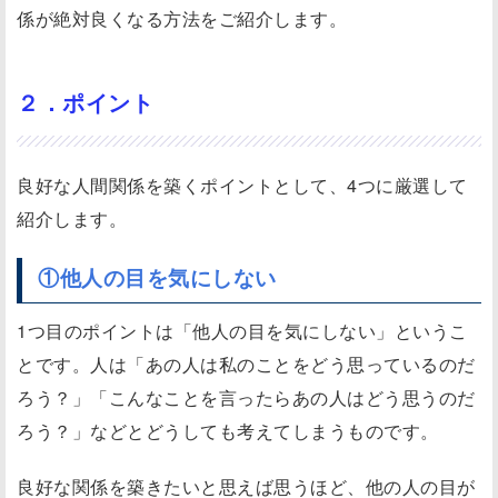
係が絶対良くなる方法をご紹介します。
人
の
目
２．ポイント
を
気
に
良好な人間関係を築くポイントとして、4つに厳選して
し
紹介します。
な
①他人の目を気にしない
い
②
1つ目のポイントは「他人の目を気にしない」というこ
相
とです。人は「あの人は私のことをどう思っているのだ
手
ろう？」「こんなことを言ったらあの人はどう思うのだ
の
ろう？」などとどうしても考えてしまうものです。
良
い
良好な関係を築きたいと思えば思うほど、他の人の目が
と