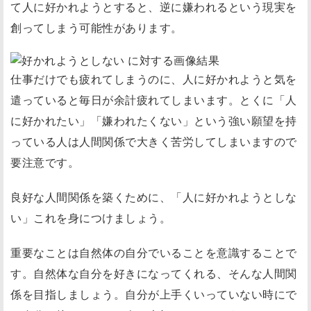
て人に好かれようとすると、逆に嫌われるという現実を
る
創ってしまう可能性があります。
３
．
お
仕事だけでも疲れてしまうのに、人に好かれようと気を
わ
遣っていると毎日が余計疲れてしまいます。とくに「人
り
に好かれたい」「嫌われたくない」という強い願望を持
に
っている人は人間関係で大きく苦労してしまいますので
要注意です。
良好な人間関係を築くために、「人に好かれようとしな
い」これを身につけましょう。
重要なことは自然体の自分でいることを意識することで
す。自然体な自分を好きになってくれる、そんな人間関
係を目指しましょう。自分が上手くいっていない時にで