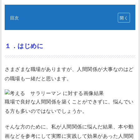
目次
１
．
は
１．はじめに
じ
め
さまざまな職場がありますが、人間関係が大事なのはど
に
２
の職場も一緒だと思います。
．
ポ
職場で良好な人間関係を築くことができずに、悩んでい
イ
る方も多いのではないでしょうか。
ン
ト
そんな方のために、私が人間関係に悩んだ結果、本や動
①
画などを参考にして実際に実践して効果があった人間関
他