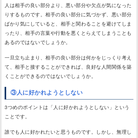
人は相手の良い部分より、悪い部分や欠点が気になった
い
りするものです。相手の良い部分に気づかず、悪い部分
④
ばかり気にしていると、相手と関わることを避けてしま
筋
ったり、相手の言葉や行動を悪くとらえてしまうことも
ト
レ
あるのではないでしょうか。
を
一旦立ち止まり、相手の良い部分は何かをじっくり考え
す
て、相手と接することができれば、良好な人間関係を築
る
くことができるのではないでしょうか。
こ
と
③人に好かれようとしない
で
自
3つめのポイントは「人に好かれようとしない」という
信
ことです。
を
つ
誰でも人に好かれたいと思うものです。しかし、無理し
け