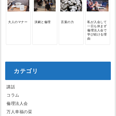
大人のマナー
演劇と倫理
言葉の力
私が入会して
一日も休まず
倫理法人会で
学び続ける理
由
カテゴリ
講話
コラム
倫理法人会
万人幸福の栞