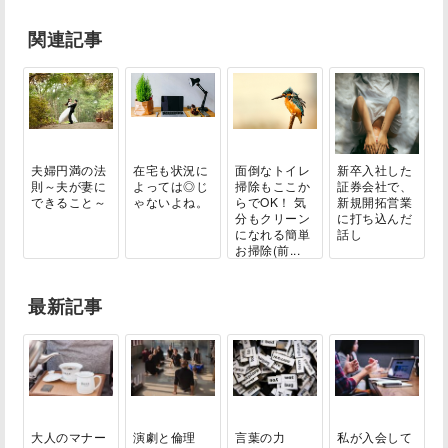
関連記事
夫婦円満の法
在宅も状況に
面倒なトイレ
新卒入社した
則～夫が妻に
よっては◎じ
掃除もここか
証券会社で、
できること～
ゃないよね。
らでOK！ 気
新規開拓営業
分もクリーン
に打ち込んだ
になれる簡単
話し
お掃除(前...
最新記事
大人のマナー
演劇と倫理
言葉の力
私が入会して