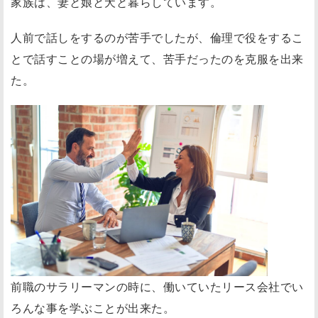
家族は、妻と娘と犬と暮らしています。
倫
理
人前で話しをするのが苦手でしたが、倫理で役をするこ
に
とで話すことの場が増えて、苦手だったのを克服を出来
入
た。
会
し
て
倫
理
に
入
っ
て
か
ら
前職のサラリーマンの時に、働いていたリース会社でい
の
ろんな事を学ぶことが出来た。