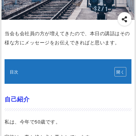
当会も会社員の方が増えてきたので、本日の講話はその
様な方にメッセージをお伝えできればと思います。
目次
自
己
紹
自己紹介
介
独
私は、今年で50歳です。
立
へ