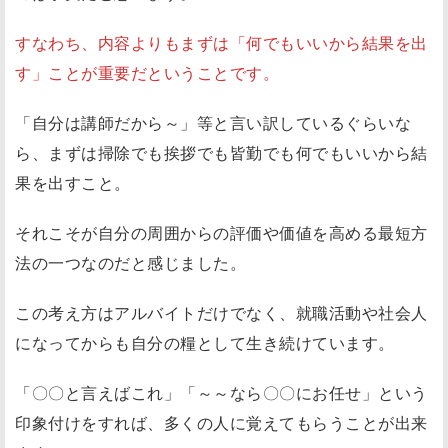
：
「
すなわち、内容よりもまずは「何でもいいから結果を出
明
す」ことが重要だということです。
確
な
「自分は講師だから～」等と言い訳しているぐらいな
成
ら、まずは掃除でも挨拶でも皆勤でも何でもいいから結
果
果を出すこと。
」
が
それこそが自分の周囲からの評価や価値を高める最短方
自
法の一つなのだと感じました。
分
この考え方はアルバイトだけでなく、就職活動や社会人
を
守
になってからも自分の糧として生き続けています。
っ
「〇〇と言えばこれ」「～～なら〇〇にお任せ」という
て
印象付けをすれば、多くの人に覚えてもらうことが出来
く