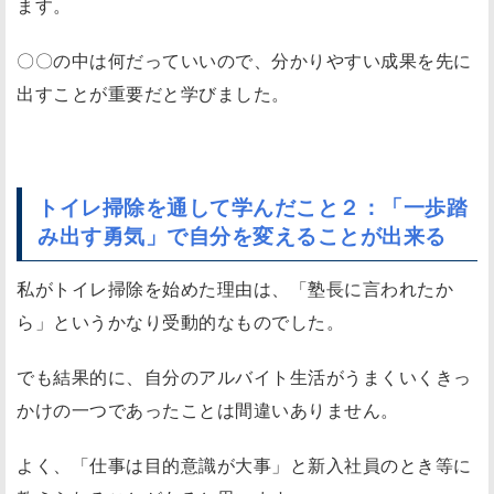
ます。
れ
る
〇〇の中は何だっていいので、分かりやすい成果を先に
ト
出すことが重要だと学びました。
イ
レ
掃
除
トイレ掃除を通して学んだこと２：「一歩踏
を
み出す勇気」で自分を変えることが出来る
通
し
私がトイレ掃除を始めた理由は、「塾長に言われたか
て
ら」というかなり受動的なものでした。
学
ん
でも結果的に、自分のアルバイト生活がうまくいくきっ
だ
かけの一つであったことは間違いありません。
こ
よく、「仕事は目的意識が大事」と新入社員のとき等に
と