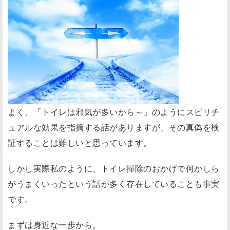
変
え
る
こ
と
が
出
来
よく、「トイレは邪気が多いから～」のようにスピリチ
る
ュアルな効果を指摘する話がありますが、その真偽を検
最
証することは難しいと思っています。
後
に
しかし実際私のように、トイレ掃除のおかげで何かしら
がうまくいったという話が多く存在していることも事実
です。
まずは身近な一歩から。