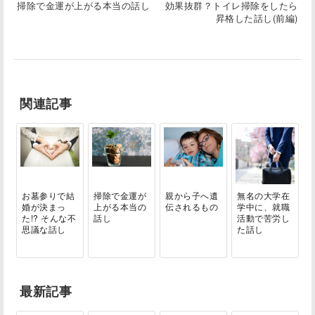
掃除で金運が上がる本当の話し
効果抜群？トイレ掃除をしたら
昇格した話し(前編)
関連記事
お墓参りで結
掃除で金運が
親から子へ遺
無名の大学在
婚が決まっ
上がる本当の
伝されるもの
学中に、就職
た!? そんな不
話し
活動で苦労し
思議な話し
た話し
最新記事