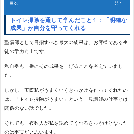
目次
ト
イ
トイレ掃除を通して学んだこと１：「明確な
レ
成果」が自分を守ってくれる
掃
塾講師として目指すべき最大の成果は、お客様である生
除
徒の学力向上です。
を
通
私自身も一番にその成果を上げることを考えていまし
し
た。
て
学
しかし、実際私がうまくいくきっかけを作ってくれたの
ん
は、「トイレ掃除がうまい」という一見講師の仕事とは
だ
関係のない話でした。
こ
と
それでも、複数人が私を認めてくれるきっかけとなった
１
のは事実だと思います。