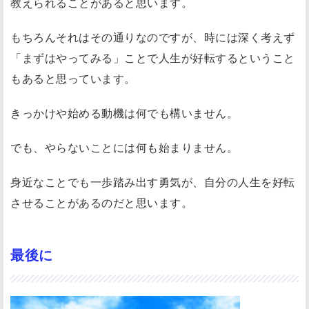
教えられることがあると思います。
２
：
もちろんそれはその通りなのですが、時には深く考えず
「
「まずはやってみる」ことで人生が好転するということ
一
もあると思っています。
歩
踏
きっかけや始める動機は何でも構いません。
み
出
でも、やらないことには何も始まりません。
す
勇
身近なことでも一歩踏み出す勇気が、自分の人生を好転
気
させることがあるのだと思います。
」
で
最後に
自
分
を